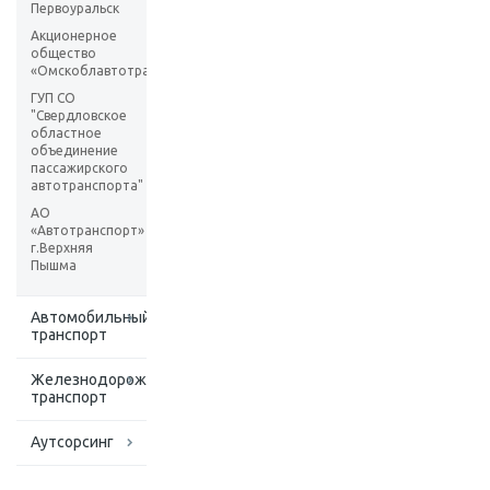
Первоуральск
Акционерное
общество
«Омскоблавтотранс»
ГУП СО
"Свердловское
областное
объединение
пассажирского
автотранспорта"
АО
«Автотранспорт»
г.Верхняя
Пышма
Автомобильный
транспорт
Железнодорожный
транспорт
Аутсорсинг