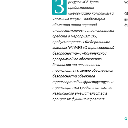
З
ресурса «СБ-Урал»–
у
предоставить
информацию компаниям и
O
частным лицам – владельцам
в
объектов транспортной
ф
инфраструктуры и транспортных
средств о мероприятиях,
предусмотренных
Федеральным
законом №16-ФЗ «О транспортной
безопасности» и «Комплексной
программой по обеспечению
безопасности населения на
транспорте» с целью обеспечения
безопасности объектов
транспортной инфраструктуры и
транспортных средств от актов
незаконного вмешательства в
процесс их функционирования.
О