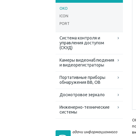
OKO
ICON
PORT
Система контроля и
управления доступом
(СКУД)
Камеры видеонаблюдения
и видеорегистраторы
Портативные приборы
обнаружения ВВ, ОВ
Досмотровое зеркало
Инженерно-технические
системы
O
п
адачи информационного
в