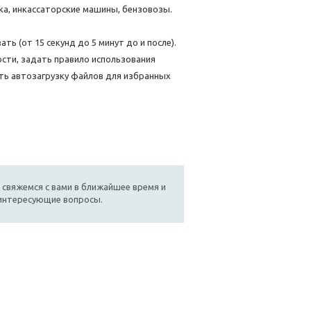
ика, инкассаторские машины, бензовозы.
ь (от 15 секунд до 5 минут до и после).
сти, задать правило использования
ить автозагрузку файлов для избранных
 свяжемся с вами в ближайшее время и
 интересующие вопросы.