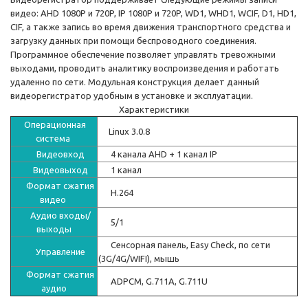
видео: AHD 1080P и 720P, IP 1080P и 720P, WD1, WHD1, WCIF, D1, HD1,
CIF, а также запись во время движения транспортного средства и
загрузку данных при помощи беспроводного соединения.
Программное обеспечение позволяет управлять тревожными
выходами, проводить аналитику воспроизведения и работать
удаленно по сети. Модульная конструкция делает данный
видеорегистратор удобным в установке и эксплуатации.
Характеристики
Операционная
Linux 3.0.8
система
Видеовход
4 канала AHD + 1 канал IP
Видеовыход
1 канал
Формат сжатия
H.264
видео
Аудио входы/
5/1
выходы
Сенсорная панель, Easy Check, по сети
Управление
(3G/4G/WIFI), мышь
Формат сжатия
ADPCM, G.711A, G.711U
аудио