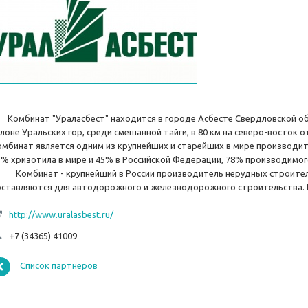
омбинат "Ураласбест" находится в городе Асбесте Свердловской об
клоне Уральских гор, среди смешанной тайги, в 80 км на северо-восток 
омбинат является одним из крупнейших и старейших в мире производи
1% хризотила в мире и 45% в Российской Федерации, 78% производимого
омбинат - крупнейший в России производитель нерудных строител
оставляются для автодорожного и железнодорожного строительства. 
http://www.uralasbest.ru/
+7 (34365) 41009
Список партнеров