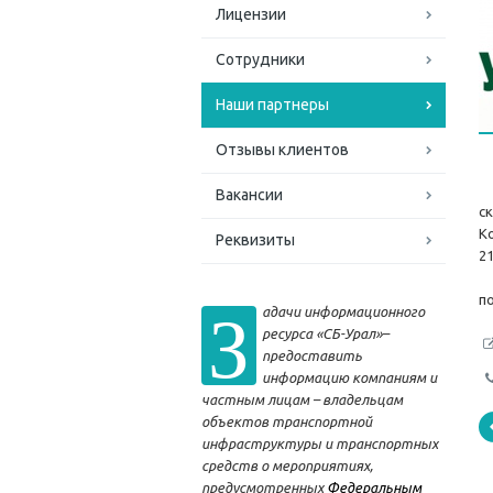
Лицензии
Сотрудники
Наши партнеры
Отзывы клиентов
К
Вакансии
с
К
Реквизиты
2
К
З
п
адачи информационного
ресурса «СБ-Урал»–
предоставить
информацию компаниям и
частным лицам – владельцам
объектов транспортной
инфраструктуры и транспортных
средств о мероприятиях,
предусмотренных
Федеральным